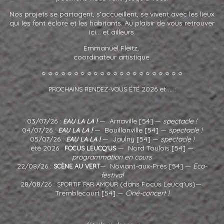
Nos projets se partagent, s’accueillent, se vivent avec les lieux
qui les font éclore et les habitants. Au plaisir de vous retrouver
ici… et ailleurs.
Emmanuel Fleitz,
coordinateur artistique.
☼☼☼☼☼☼☼☼☼☼☼☼☼☼☼☼☼☼☼☼☼☼
-
2026 et ... :
PROCHAINS
RENDEZ
VOUS
ÉTÉ
03/07/26 :
!
— Arnaville [54] —
spectacle !
EAU
LA
LA
04/07/26 :
!
— Bouillonville [54] —
spectacle !
EAU
LA
LA
05/07/26 :
!
— Jaulny [54] —
spectacle !
EAU
LA
LA
été 2026 :
— Nord Toulois [54] —
FOCUS
LEUCQ'US
programmation en cours
22/08/26 :
— Noviant-aux-Prés [54] —
Eco-
SCÈNE
AU
VERT
festival
28/08/26 :
(dans Focus Leucq'us)—
SPORTIF
PAR
AMOUR
Tremblecourt [54] —
Ciné-concert !