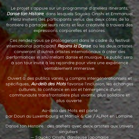
Le projet s’appuie sur un programme d’ateliers itinérants,
Danse ton Histoire
, dans lesquels Sayoko Onishi et Emmanuel
Fleitz invitent des participants venus des deux côtés de la
frontière à partager leurs récits et leur créativité à travers des
expressions corporelles et sonores.
Ces rendez-vous se prolongeront dans le cadre du festival
international participatif
Rejoins la Danse
, où les deux artistes
convieront d’autres artistes internationaux à créer des
performances in situ mêlant danse et musique. Le public sera
à son tour invité à les rejoindre pour vivre une expérience
véritablement immersive.
Ouvert à des publics variés, y compris intergénérationnels et
spécifiques,
Au-delà des Mots
favorise l’inclusion, les échanges
culturels, la confiance en soi et l’émergence d’une
communauté transfrontalière plus vivante, plus solidaire et
plus ouverte.
Au-delà des Mots est porté
par Douri au Luxembourg et Man’ok
&
Cie /
en Lorraine.
ALPAM
Danse ton Histoire : des ateliers avec deux artistes aux univers
singuliers :
— Sayoko Onishi, danseuse japonaise