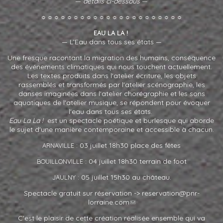
—
détails ci-dessous
—
☼☼☼☼☼☼☼☼☼☼☼☼☼☼☼☼☼☼☼☼☼☼
!
EAU
LA
LA
— L’Eau dans tous ses états —
Une fresque racontant la migration des humains, conséquence
des événements climatiques qui nous touchent actuellement.
Les textes produits dans l'atelier écriture, les objets
rassemblés et transformés par l'atelier scénographie, les
danses imaginées dans l'atelier chorégraphie et les sons
aquatiques de l'atelier musique, se répondent pour évoquer
l'eau dans tous ses états.
Eau La La !
est un spectacle poétique et burlesque qui aborde
le sujet d'une manière contemporaine et accessible à chacun.
: 03 juillet 18h30 place des fêtes
ARNAVILLE
: 04 juillet 18h30 terrain de foot
BOUILLONVILLE
: 05 juillet 15h30 au château.
JAULNY
Spectacle gratuit sur réservation ->
reservation@pnr-
lorraine.com
C'est le plaisir de cette création réalisée ensemble qui va