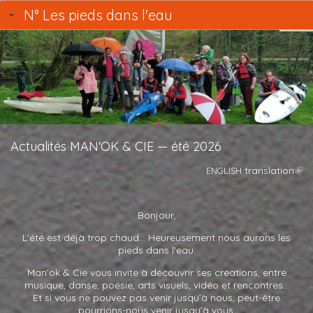
Aller au contenu principal
N° Les pieds dans l'eau
Actualités MAN'OK & CIE — été 2026
translation
ENGLISH
Bonjour,
L'été est déjà trop chaud... Heureusement nous aurons les
pieds dans l'eau.
Man’ok
&
Cie vous invite à découvrir ses créations, entre
musique, danse, poésie, arts visuels, vidéo et rencontres...
Et si vous ne pouvez pas venir jusqu’à nous, peut-être
pourrions-nous venir jusqu’à vous.