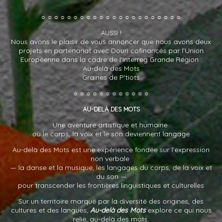
☼☼☼☼☼☼☼☼☼☼☼☼☼☼☼☼☼☼☼☼☼☼
!
AUSSI
Nous avons le plaisir de vous annoncer que nous avons deux
projets en partenariat avec Douri cofinancés par l'Union
Européenne dans la cadre de l'Interreg Grande Région :
Au-delà des Mots
Graines de P'tiots
☼☼☼☼☼☼☼☼☼☼☼☼
-
AU
DELÀ
DES
MOTS
Une aventure artistique et humaine
où le corps, la voix et le son deviennent langage
Au-delà des Mots est une expérience fondée sur l’expression
non verbale
— la danse et la musique, les langages du corps, de la voix et
du son —
pour transcender les frontières linguistiques et culturelles
Sur un territoire marqué par la diversité des origines, des
cultures et des langues,
Au-delà des Mots
explore ce qui nous
relie, au-delà des mots.