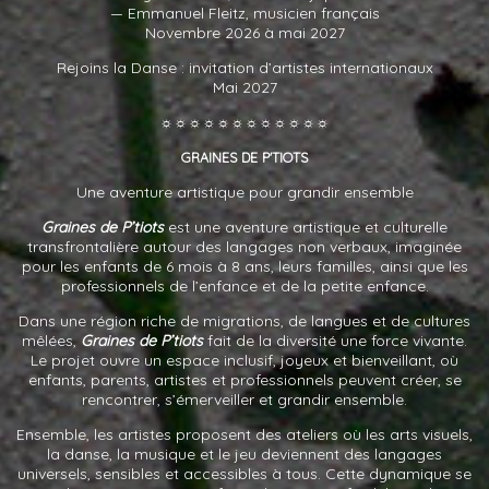
— Emmanuel Fleitz, musicien français
Novembre 2026 à mai 2027
Rejoins la Danse : invitation d’artistes internationaux
Mai 2027
☼☼☼☼☼☼☼☼☼☼☼☼
GRAINES
DE
P'TIOTS
Une aventure artistique pour grandir ensemble
Graines de P’tiots
est une aventure artistique et culturelle
transfrontalière autour des langages non verbaux, imaginée
pour les enfants de 6 mois à 8 ans, leurs familles, ainsi que les
professionnels de l’enfance et de la petite enfance.
Dans une région riche de migrations, de langues et de cultures
mêlées,
Graines de P’tiots
fait de la diversité une force vivante.
Le projet ouvre un espace inclusif, joyeux et bienveillant, où
enfants, parents, artistes et professionnels peuvent créer, se
rencontrer, s’émerveiller et grandir ensemble.
Ensemble, les artistes proposent des ateliers où les arts visuels,
la danse, la musique et le jeu deviennent des langages
universels, sensibles et accessibles à tous. Cette dynamique se