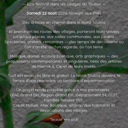
— Eco-festival dans les villages du Toulois —
Samedi 22 août
2026, Noviant-aux-Prés
Des artistes en chemin dans le Nord-Toulois
Ils prendront les routes des villages, porteront leurs univers
jusqu'aux places, aux salles communales, aux jardins.
Spectacles, ateliers, rencontres — des temps de découverte où
l'on s'arrête, où l'on regarde, où l'on tente.
Musique, danse, écriture poétique, arts graphiques — des
propositions contemporaines et singulières, nées des artistes
de Man'ok
&
Cie et de leurs invités.
Tout est en accès libre et gratuit. Le Nord-Toulois devient, le
temps d'une rencontre, un territoire d'expérimentation.
Un projet rendu possible grâce à nos partenaires :
Grand Est, Région Grand Est, Département 54,
,
DRAC
CC2T
Familles Rurales
,
TNT
Crédit Mutuel, Alter Boutique, ainsi qu’aux habitants et
associations des villages.
Teaser ==> ici