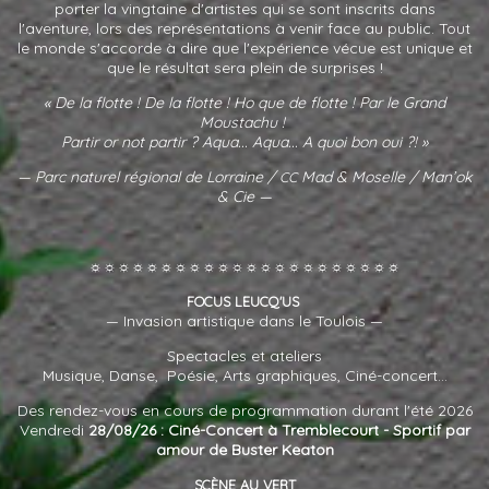
porter la vingtaine d'artistes qui se sont inscrits dans
l'aventure, lors des représentations à venir face au public. Tout
le monde s'accorde à dire que l'expérience vécue est unique et
que le résultat sera plein de surprises !
« De la flotte ! De la flotte ! Ho que de flotte ! Par le Grand
Moustachu !
Partir or not partir ? Aqua... Aqua... A quoi bon oui ?! »
— Parc naturel régional de Lorraine /
Mad
&
Moselle / Man’ok
CC
&
Cie —
☼☼☼☼☼☼☼☼☼☼☼☼☼☼☼☼☼☼☼☼☼☼
FOCUS
LEUCQ'US
— Invasion artistique dans le Toulois —
Spectacles et ateliers
Musique, Danse, Poésie, Arts graphiques, Ciné-concert...
Des rendez-vous en cours de programmation durant l'été 2026
Vendredi
28/08/26 : Ciné-Concert à Tremblecourt - Sportif par
amour de Buster Keaton
SCÈNE
AU
VERT