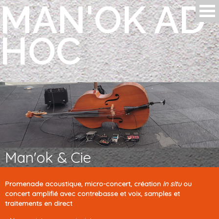
MAN'OK AD
Aller au contenu principal
HOC
Man'ok & Cie
Promenade acoustique, micro-concert, création
in situ
ou
concert amplifié avec contrebasse et voix, samples et
traitements en direct