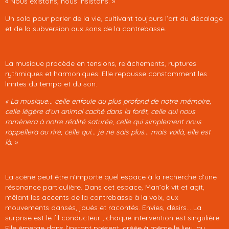
« Nous existons, nous insistons. »
Un solo pour parler de la vie, cultivant toujours l’art du décalage
et de la subversion aux sons de la contrebasse.
La musique procède en tensions, relâchements, ruptures
rythmiques et harmoniques. Elle repousse constamment les
limites du tempo et du son.
« La musique... celle enfouie au plus profond de notre mémoire,
celle légère d’un animal caché dans la forêt, celle qui nous
ramènera à notre réalité saturée, celle qui simplement nous
rappellera au rire, celle qui... je ne sais plus... mais voilà, elle est
là. »
La scène peut être n’importe quel espace à la recherche d’une
résonance particulière. Dans cet espace, Man’ok vit et agit,
mêlant les accents de la contrebasse à la voix, aux
mouvements dansés, joués et racontés. Envies, désirs... La
surprise est le fil conducteur ; chaque intervention est singulière.
Elle émerge dans l’instant présent, créée à même le lieu, au