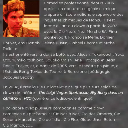
Comédien professionnel depuis 2005
après… un doctorat en génie chimique
préparé à l’École nationale supérieure des
industries chimiques de Nancy. Il s’est
formé à l’art du clown à partir de 2002
avec la Cie Nez à Nez, Merche 8A, Pina
Blankevoort, Françoise Merle, Damien
Bouvet, Ami Hattab, Hélène Gustin, Gabriel Chamé et Michel
Dallaire.
Il s’est orienté vers la danse butô, avec Atsushi Takenouchi, Yuko
Ota, Yumiko Yoshioka, Sayoko Onishi, Ariel Procajlo et Jean-
Daniel Fricker, et, à partir de 2005, vers le théâtre physique, à
l’Estudis Berty Tovias de Teatro, à Barcelone (pédagogie
Jacques Lecoq).
En 2006, il crée la Cie CollapsArt ainsi que plusieurs solos de
clown de théâtre :
The Luigi Vegas Spettacolo
,
Big Bang dans un
cerveau
et
(conférence ludico-scientifique).
H2O
Il collabore avec plusieurs compagnies comme clown,
comédien ou performeur : Cie Nez à Nez, Cie des Ombres, Cie
Sosana Marcelino, Cie de l’Idiot, Cie Flex, Globe Jinen Butoh,
Cia Mamaluca…