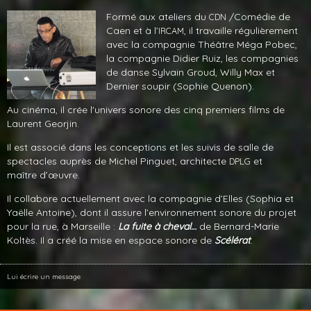
Formé aux ateliers du
/Comédie de
CDN
Caen et à l’
, il travaille régulièrement
IRCAM
avec la compagnie Théâtre Méga Pobec,
la compagnie Didier Ruiz, les compagnies
de danse Sylvain Groud, Willy Max et
Dernier soupir (Sophie Quenon).
Au cinéma, il crée l'univers sonore des cinq premiers films de
Laurent Georjin.
Il est associé dans les conceptions et les suivis de salle de
spectacles auprès de Michel Pinguet, architecte
et
DPLG
maître d’œuvre.
Il collabore actuellement avec la compagnie d’Elles (Sophia et
Yaëlle Antoine), dont il assure l’environnement sonore du projet
pour la rue, à Marseille :
La fuite à cheval…
de Bernard-Marie
Koltès. Il a créé la mise en espace sonore de
Scélérat
.
Lui écrire un message