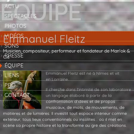
ÉQUIPE
Aller au contenu principal
ACTU
SPECTACLES
PHOTOS
Emmanuel Fleitz
VIDÉOS
SONS
Musicien, compositeur, performeur et fondateur de Man'ok &
PRESSE
Cie
ÉQUIPE
Emmanuel Fleitz est né à Nîmes et vit
LIENS
en Lorraine.
PRO
Il cherche dans l’intimité de son laboratoire
CONTACT
un langage élaboré à partir de la
confrontation d’idées et de propos
musicaux, de mots, de mouvements, de
matières et de lumières. Il investit tout espace intérieur comme
extérieur, tous lieux conventionnels ou insolites… où il met en
scène sa propre histoire et la transforme au gré des créations.