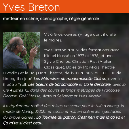
Yves Breton
metteur en scène, scénographe, régie générale
Vit à Grosrouvres (village dont il a été
le maire).
Yves Breton a suivi des formations avec
Michel Massé en 1977 et 1978, et avec
Sylvie Chenus, Christian Rist (Atelier
Classique), Boleslav Polivka (Théâtre
Divadlo) et le Roy Hart Theatre, de 1983 à 1985, au
de
CUIFERD
Nancy. Il a joué
Les Mémoires de mademoiselle Clairon
, avec le
théâtre Troll,
Les Sœurs de Sardanapale
et
Ça le désordre
, avec la
Cie 4 Litres 12, dans des courts et longs métrages de Françoise
Decaux, Gaël Massé, Arnaud Sélignac et Yves Angélo.
Il a également réalisé des mises en scène pour le
à Nancy, la
NJP
mairie de Nancy,
… et conçu et mis en scène les spectacles
EADS
du cirque Gones :
La Tournée du patron
,
C’est rien mais là ça va
et
Ça m’va si c’est beau
.