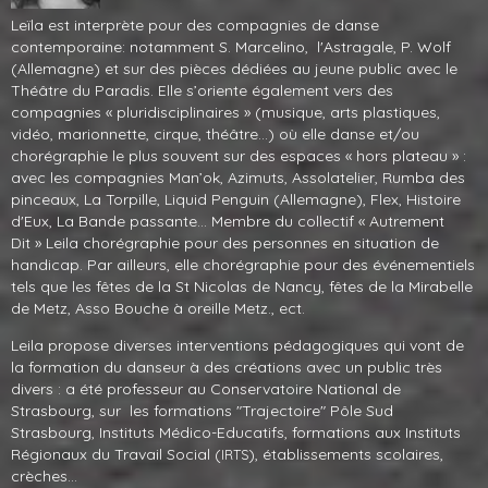
Leïla est interprète pour des compagnies de danse
contemporaine: notamment S. Marcelino, l'Astragale, P. Wolf
(Allemagne) et sur des pièces dédiées au jeune public avec le
Théâtre du Paradis. Elle s’oriente également vers des
compagnies « pluridisciplinaires » (musique, arts plastiques,
vidéo, marionnette, cirque, théâtre...) où elle danse et/ou
chorégraphie le plus souvent sur des espaces « hors plateau » :
avec les compagnies Man’ok, Azimuts, Assolatelier, Rumba des
pinceaux, La Torpille, Liquid Penguin (Allemagne), Flex, Histoire
d'Eux, La Bande passante... Membre du collectif « Autrement
Dit » Leila chorégraphie pour des personnes en situation de
handicap. Par ailleurs, elle chorégraphie pour des événementiels
tels que les fêtes de la St Nicolas de Nancy, fêtes de la Mirabelle
de Metz, Asso Bouche à oreille Metz., ect.
Leila propose diverses interventions pédagogiques qui vont de
la formation du danseur à des créations avec un public très
divers : a été professeur au Conservatoire National de
Strasbourg, sur les formations "Trajectoire" Pôle Sud
Strasbourg, Instituts Médico-Educatifs, formations aux Instituts
Régionaux du Travail Social (
), établissements scolaires,
IRTS
crèches...