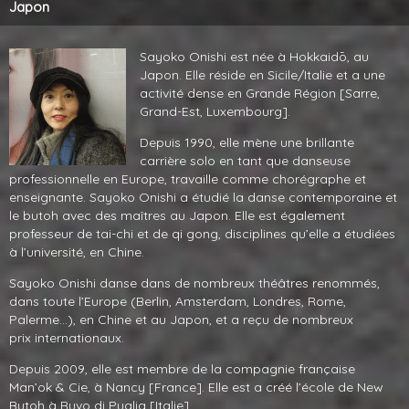
Japon
Sayoko Onishi est née à Hokkaidō, au
Japon. Elle réside en Sicile/Italie et a une
activité dense en Grande Région [Sarre,
Grand-Est, Luxembourg].
Depuis 1990, elle mène une brillante
carrière solo en tant que danseuse
professionnelle en Europe, travaille comme chorégraphe et
enseignante. Sayoko Onishi a étudié la danse contemporaine et
le butoh avec des maîtres au Japon. Elle est également
professeur de tai-chi et de qi gong, disciplines qu’elle a étudiées
à l’université, en Chine.
Sayoko Onishi danse dans de nombreux théâtres renommés,
dans toute l’Europe (Berlin, Amsterdam, Londres, Rome,
Palerme…), en Chine et au Japon, et a reçu de nombreux
prix internationaux.
Depuis 2009, elle est membre de la compagnie française
Man’ok
&
Cie, à Nancy [France]. Elle est a créé l’école de New
Butoh à Ruvo di Puglia [Italie].