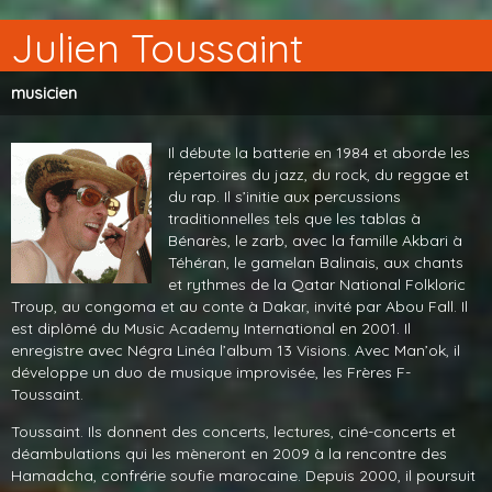
Julien Toussaint
musicien
Il débute la batterie en 1984 et aborde les
répertoires du jazz, du rock, du reggae et
du rap. Il s’initie aux percussions
traditionnelles tels que les tablas à
Bénarès, le zarb, avec la famille Akbari à
Téhéran, le gamelan Balinais, aux chants
et rythmes de la Qatar National Folkloric
Troup, au congoma et au conte à Dakar, invité par Abou Fall. Il
est diplômé du Music Academy International en 2001. Il
enregistre avec Négra Linéa l’album 13 Visions. Avec Man’ok, il
développe un duo de musique improvisée, les Frères F-
Toussaint.
Toussaint. Ils donnent des concerts, lectures, ciné-concerts et
déambulations qui les mèneront en 2009 à la rencontre des
Hamadcha, confrérie soufie marocaine. Depuis 2000, il poursuit