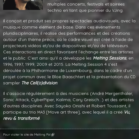
multiples concerts, festivals et soirées
techno en tant que pionnier du
ing.
VJ
Il conçoit et produit ses propres spectacles audiovisuels, avec la
musique comme élément de base. Dans ces événements
pluridisciplinaires, il réalise des performances et des créations
autour d’un thème précis, où le cadre visuel est créé à l’aide de
projecteurs vidéos et/ou de diapositives et/ou de téléviseurs.
Ces interactions en direct favorisent l’échange entre les artistes
et le public. C’est ainsi qu’il a développé les
Melting Sessions
, en
1996, 1997, 1999, 2009 et 2015. La Melting Session 4 s’est
déroulée à la Philharmonie de Luxembourg, dans le cadre d’un
projet commun avec le Bloe Baaschtert et la présentation du
CD
sampler
The Cell(o)division
.
Il s’associe régulièrement à des musiciens (André Mergenthaler,
Sonic Attack, CyberPiper, Kalima, Cary Greisch…) et des artistes
d’autres disciplines. Avec Sayoko Onishi et Robert Toussaint, il
participe au trio
[Move art three], avec lequel il a créé
Vu,
MA3
revu
&
transformé
.
Pour visiter le site de Melting Pol