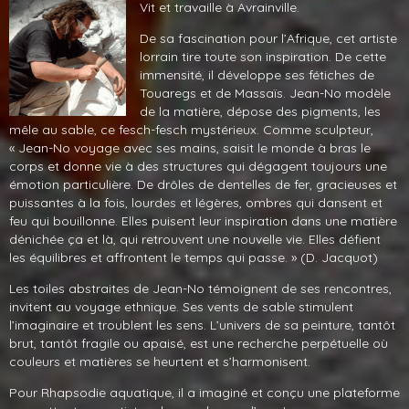
Vit et travaille à Avrainville.
De sa fascination pour l’Afrique, cet artiste
lorrain tire toute son inspiration. De cette
immensité, il développe ses fétiches de
Touaregs et de Massaïs. Jean-No modèle
de la matière, dépose des pigments, les
mêle au sable, ce fesch-fesch mystérieux. Comme sculpteur,
« Jean-No voyage avec ses mains, saisit le monde à bras le
corps et donne vie à des structures qui dégagent toujours une
émotion particulière. De drôles de dentelles de fer, gracieuses et
puissantes à la fois, lourdes et légères, ombres qui dansent et
feu qui bouillonne. Elles puisent leur inspiration dans une matière
dénichée ça et là, qui retrouvent une nouvelle vie. Elles défient
les équilibres et affrontent le temps qui passe. » (D. Jacquot)
Les toiles abstraites de Jean-No témoignent de ses rencontres,
invitent au voyage ethnique. Ses vents de sable stimulent
l’imaginaire et troublent les sens. L’univers de sa peinture, tantôt
brut, tantôt fragile ou apaisé, est une recherche perpétuelle où
couleurs et matières se heurtent et s’harmonisent.
Pour Rhapsodie aquatique, il a imaginé et conçu une plateforme