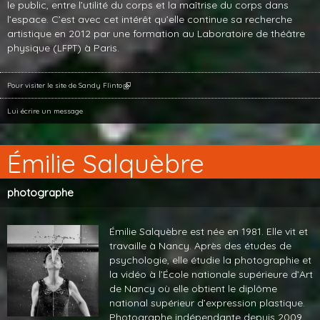
le public, entre l’utilité du corps et la maîtrise du corps dans
l’espace. C’est avec cet intérêt qu’elle continue sa recherche
artistique en 2012 par une formation au Laboratoire de théâtre
physique (
) à Paris.
LFPT
Pour visiter le site de Sandy Flinto
Lui écrire un message
Émilie Salquèbre
photographe
Émilie Salquèbre est née en 1981. Elle vit et
travaille à Nancy. Après des études de
psychologie, elle étudie la photographie et
la vidéo à l’École nationale supérieure d’Art
de Nancy où elle obtient le diplôme
national supérieur d’expression plastique.
Photographe indépendante depuis 2009,