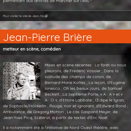
permettant aux artistes de marcher sur l’eau !
Pour visiter le site de Jean-No
Jean-Pierre Brière
metteur en scène, comédien
Mises en scène récentes : La forêt où nous
pleurons, de Frédéric Vossier ; Dans la
solitude des champs de coton, de
Bernard-Marie Koltès ; La leçon, d’Eugène
Ionesco ; Oh les beaux jours, de Samuel
Beckett ; La Septième Porte, « A : A » et «
A : O », d’Ettore Labbate ; Œdipe le tyran,
de Sophocle/Hölderlin ; Rouge, noir et ignorant, d’Edward Bond ;
Ambulance, de Gregory Motton ; Le cas Gaspard Meyer, de
Jean-Yves Picq, Scélérat, à partir de textes d’Éric Noël.
Il a notamment été à l’initiative de Nord Ouest théâtre, avec