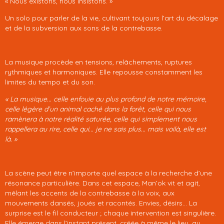
« Nous existons, nous insistons. »
Un solo pour parler de la vie, cultivant toujours l’art du décalage
et de la subversion aux sons de la contrebasse.
La musique procède en tensions, relâchements, ruptures
rythmiques et harmoniques. Elle repousse constamment les
limites du tempo et du son.
« La musique... celle enfouie au plus profond de notre mémoire,
celle légère d’un animal caché dans la forêt, celle qui nous
ramènera à notre réalité saturée, celle qui simplement nous
rappellera au rire, celle qui... je ne sais plus... mais voilà, elle est
là. »
La scène peut être n’importe quel espace à la recherche d’une
résonance particulière. Dans cet espace, Man’ok vit et agit,
mêlant les accents de la contrebasse à la voix, aux
mouvements dansés, joués et racontés. Envies, désirs... La
surprise est le fil conducteur ; chaque intervention est singulière.
Elle émerge dans l’instant présent, créée à même le lieu, au