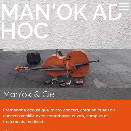
MAN'OK AD
Aller au contenu principal
HOC
Man'ok & Cie
Promenade acoustique, micro-concert, création
in situ
ou
concert amplifié avec contrebasse et voix, samples et
traitements en direct