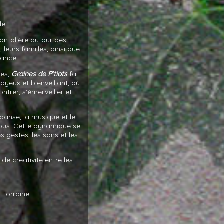
le
rontalière autour des
leurs familles, ainsi que
fance.
ées,
Graines de P’tiots
fait
joyeux et bienveillant, où
ntrer, s’émerveiller et
 danse, la musique et le
 tous. Cette dynamique se
s gestes, les sons et les
e créativité entre les
.
 Lorraine.