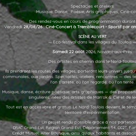
Spectacles et ateliers
Musique, Danse, Poésie, Arts graphiques, Ciné-con
Des rendez-vous en cours de programmation durant 
Vendredi
28/08/26 : Ciné-Concert à Tremblecourt - Sportif par 
SCÈNE
AU
VERT
— Eco-festival dans les villages du Toulois 
Samedi 22 août
2026, Noviant-aux-Prés
Des artistes en chemin dans le Nord-Touloi
Ils prendront les routes des villages, porteront leurs univers jusqu
communales, aux jardins. Spectacles, ateliers, rencontres — des
l'on s'arrête, où l'on regarde, où l'on tente.
Musique, danse, écriture poétique, arts graphiques — des proposi
singulières, nées des artistes de Man'ok
&
Cie et de leu
Tout est en accès libre et gratuit. Le Nord-Toulois devient, le te
territoire d'expérimentation.
Un projet rendu possible grâce à nos partenair
Grand Est, Région Grand Est, Département 54,
, Fa
DRAC
CC2T
Crédit Mutuel, Alter Boutique, ainsi qu’aux habitants et associa