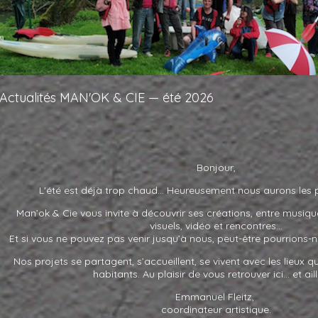
Actualités MAN'OK & CIE — été 2026
Bonjour,
L'été est déjà trop chaud... Heureusement nous aurons les p
Man’ok
&
Cie vous invite à découvrir ses créations, entre musiqu
visuels, vidéo et rencontres...
Et si vous ne pouvez pas venir jusqu’à nous, peut-être pourrions-n
Nos projets se partagent, s’accueillent, se vivent avec les lieux qui
habitants. Au plaisir de vous retrouver ici… et aill
Emmanuel Fleitz,
coordinateur artistique.