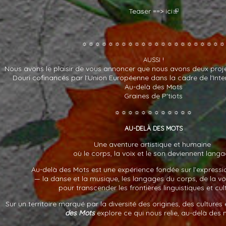
Teaser ==> ici
☼☼☼☼☼☼☼☼☼☼☼☼☼☼☼☼☼☼☼☼☼☼
!
AUSSI
Nous avons le plaisir de vous annoncer que nous avons deux proj
Douri cofinancés par l'Union Européenne dans la cadre de l'Int
Au-delà des Mots
Graines de P'tiots
☼☼☼☼☼☼☼☼☼☼☼☼
-
AU
DELÀ
DES
MOTS
Une aventure artistique et humaine
où le corps, la voix et le son deviennent lang
Au-delà des Mots est une expérience fondée sur l’express
— la danse et la musique, les langages du corps, de la vo
pour transcender les frontières linguistiques et cul
Sur un territoire marqué par la diversité des origines, des cultures
des Mots
explore ce qui nous relie, au-delà des 