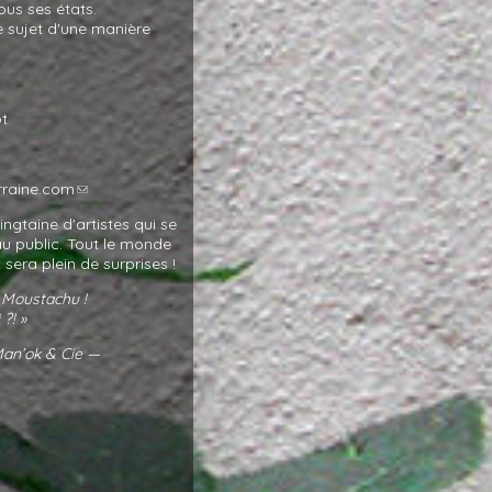
ous ses états.
 sujet d'une manière
ot
rraine.com
ingtaine d'artistes qui se
 au public. Tout le monde
sera plein de surprises !
nd Moustachu !
 ?! »
Man’ok
&
Cie —