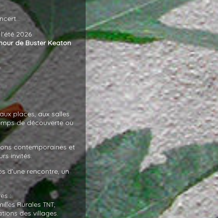
cert...
l'été 2026
amour de Buster Keaton
—
s
'aux places, aux salles
 temps de découverte où
tions contemporaines et
rs invités.
mps d'une rencontre, un
es :
milles Rurales
,
TNT
tions des villages.