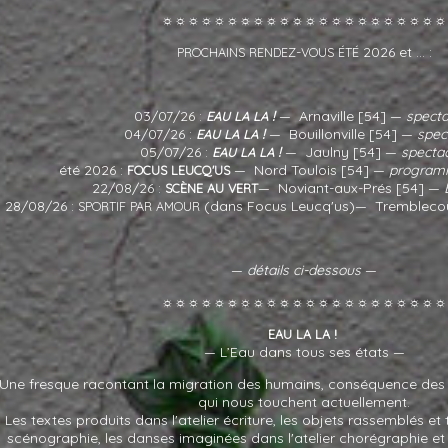
☼☼☼☼☼☼☼☼☼☼☼☼☼☼☼☼☼☼☼☼☼☼
-
2026 et ... :
PROCHAINS
RENDEZ
VOUS
ÉTÉ
03/07/26 :
!
— Arnaville [54] —
specta
EAU
LA
LA
04/07/26 :
!
— Bouillonville [54] —
spect
EAU
LA
LA
05/07/26 :
!
— Jaulny [54] —
spectac
EAU
LA
LA
été 2026 :
— Nord Toulois [54] —
programm
FOCUS
LEUCQ'US
22/08/26 :
— Noviant-aux-Prés [54] —
SCÈNE
AU
VERT
28/08/26 :
(dans Focus Leucq'us)— Tremblecou
SPORTIF
PAR
AMOUR
—
détails ci-dessous
—
☼☼☼☼☼☼☼☼☼☼☼☼☼☼☼☼☼☼☼☼☼☼
!
EAU
LA
LA
— L’Eau dans tous ses états —
Une fresque racontant la migration des humains, conséquence des
qui nous touchent actuellement.
Les textes produits dans l'atelier écriture, les objets rassemblés et 
scénographie, les danses imaginées dans l'atelier chorégraphie et