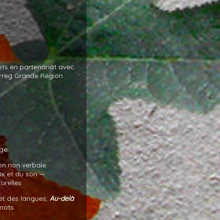
ets en partenariat avec
erreg Grande Région :
age
ion non verbale
ix et du son —
turelles
 et des langues,
Au-delà
mots.