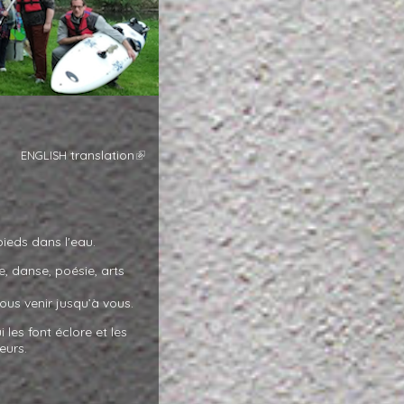
translation
ENGLISH
ieds dans l'eau.
e, danse, poésie, arts
ous venir jusqu’à vous.
 les font éclore et les
eurs.