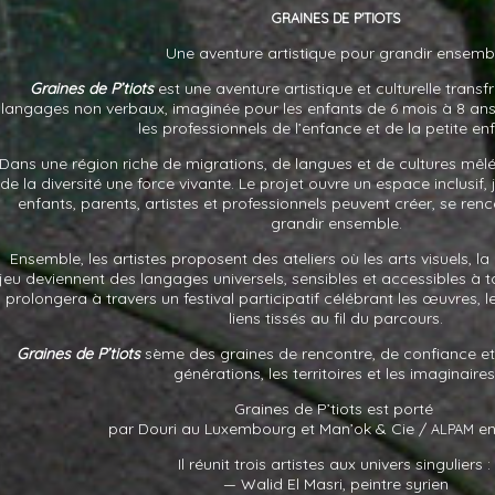
GRAINES
DE
P'TIOTS
Une aventure artistique pour grandir ensemb
Graines de P’tiots
est une aventure artistique et culturelle transf
langages non verbaux, imaginée pour les enfants de 6 mois à 8 ans, 
les professionnels de l’enfance et de la petite en
Dans une région riche de migrations, de langues et de cultures mêl
de la diversité une force vivante. Le projet ouvre un espace inclusif, 
enfants, parents, artistes et professionnels peuvent créer, se renco
grandir ensemble.
Ensemble, les artistes proposent des ateliers où les arts visuels, la
jeu deviennent des langages universels, sensibles et accessibles à
prolongera à travers un festival participatif célébrant les œuvres, le
liens tissés au fil du parcours.
Graines de P’tiots
sème des graines de rencontre, de confiance et d
générations, les territoires et les imaginaires
Graines de P’tiots est porté
par Douri au Luxembourg et Man’ok
&
Cie /
en
ALPAM
Il réunit trois artistes aux univers singuliers :
— Walid El Masri, peintre syrien