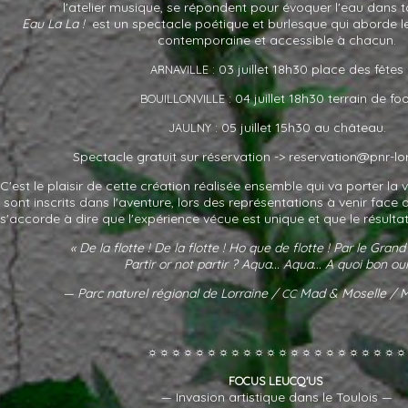
l'atelier musique, se répondent pour évoquer l'eau dans t
Eau La La !
est un spectacle poétique et burlesque qui aborde le
contemporaine et accessible à chacun.
: 03 juillet 18h30 place des fêtes
ARNAVILLE
: 04 juillet 18h30 terrain de fo
BOUILLONVILLE
: 05 juillet 15h30 au château.
JAULNY
Spectacle gratuit sur réservation ->
reservation@pnr-lo
C'est le plaisir de cette création réalisée ensemble qui va porter la v
sont inscrits dans l'aventure, lors des représentations à venir face
s'accorde à dire que l'expérience vécue est unique et que le résultat 
« De la flotte ! De la flotte ! Ho que de flotte ! Par le Gra
Partir or not partir ? Aqua... Aqua... A quoi bon oui
— Parc naturel régional de Lorraine /
Mad
&
Moselle / 
CC
☼☼☼☼☼☼☼☼☼☼☼☼☼☼☼☼☼☼☼☼☼☼
FOCUS
LEUCQ'US
— Invasion artistique dans le Toulois —