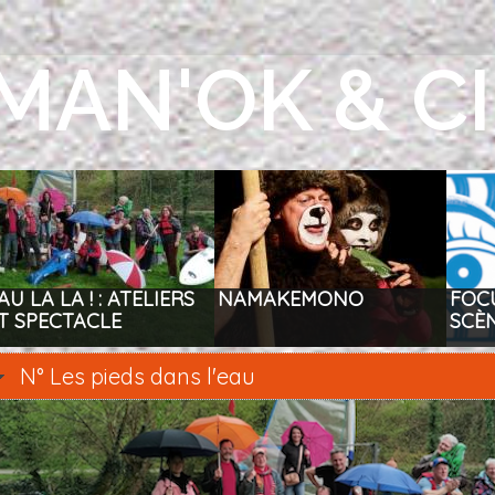
MAN'OK & C
AU LA LA ! : ATELIERS
NAMAKEMONO
FOC
T SPECTACLE
SCÈ
N° Les pieds dans l'eau