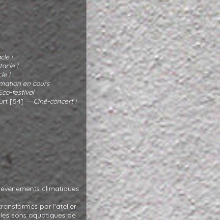
cle !
acle !
le !
ation en cours
Eco-festival
rt [54] —
Ciné-concert !
 événements climatiques
transformés par l'atelier
 les sons aquatiques de