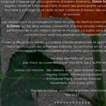
Le projet s’appuie sur un programme d’ateliers itinérants,
Danse ton
Sayoko Onishi et Emmanuel Fleitz invitent des participants venu
frontière à partager leurs récits et leur créativité à travers des 
et sonores.
Ces rendez-vous se prolongeront dans le cadre du festival internati
la Danse
, où les deux artistes convieront d’autres artistes inter
performances in situ mêlant danse et musique. Le public sera à 
rejoindre pour vivre une expérience véritablement i
Ouvert à des publics variés, y compris intergénérationnels et spéci
favorise l’inclusion, les échanges culturels, la confiance en soi
communauté transfrontalière plus vivante, plus solidaire e
Au-delà des Mots est porté
par Douri au Luxembourg et Man’ok
&
Cie /
en
ALPAM
Danse ton Histoire : des ateliers avec deux artistes aux univ
— Sayoko Onishi, danseuse japonaise
— Emmanuel Fleitz, musicien français
Novembre 2026 à mai 2027
Rejoins la Danse : invitation d’artistes internati
Mai 2027
☼☼☼☼☼☼☼☼☼☼☼☼