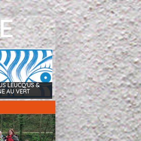
IE
US LEUCQ'US &
NE AU VERT