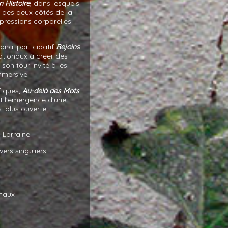
 Histoire
, dans lesquels
s des deux côtés de la
expressions corporelles
onal participatif
Rejoins
nationaux à créer des
son tour invité à les
mmersive.
fiques,
Au-delà des Mots
 et l’émergence d’une
t plus ouverte.
 Lorraine.
ers singuliers :
onaux