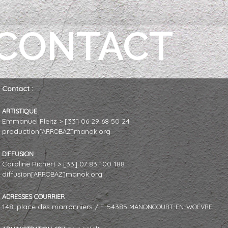
CONTACT
Contact :
ARTISTIQUE
Emmanuel Fleitz > [33] 06 29 68 50 24
production
]manok.org
[ARROBAZ
DIFFUSION
Caroline Richert > [33] 07 83 100 188
diffusion
]manok.org
[ARROBAZ
ADRESSES
COURRIER
148, place des marronniers / F-54385
-
-
MANONCOURT
EN
WOËVRE