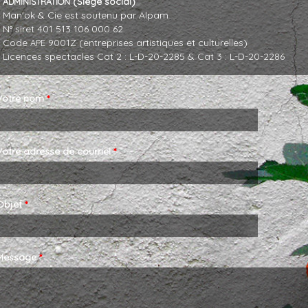
(Siège social)
ADMINISTRATION
Man'ok
&
Cie est soutenu par Alpam
N° siret 401 513 106 000 62
Code
9001Z (entreprises artistiques et culturelles)
APE
Licences spectacles Cat 2 : L-D-20-2285
&
Cat 3 : L-D-20-2286
Votre nom
*
Votre adresse de courriel
*
Objet
*
Message
*