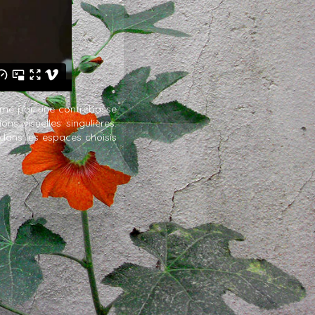
thmé par une contrebasse
s visuelles singulières.
dans les espaces choisis