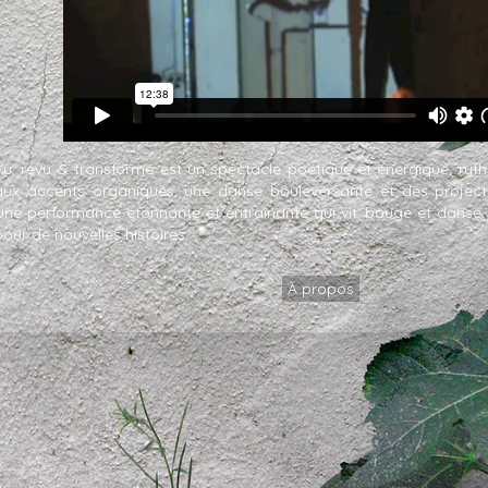
Vu, revu & transformé est un spectacle poétique et énergique, ry
aux accents organiques, une danse bouleversante et des projection
Une performance étonnante et entraînante qui vit, bouge et danse 
pour de nouvelles histoires.
À propos