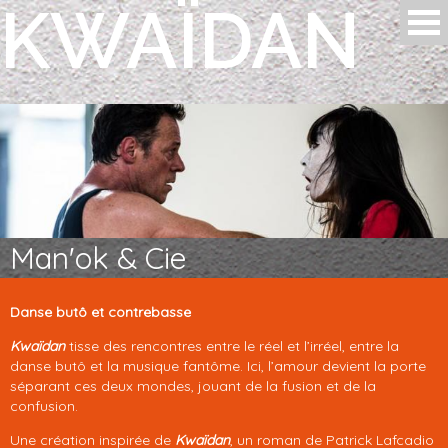
KWAÏDAN
Aller au contenu principal
Man'ok & Cie
Danse butô et contrebasse
Kwaïdan
tisse des rencontres entre le réel et l’irréel, entre la
danse butô et la musique fantôme. Ici, l’amour devient la porte
séparant ces deux mondes, jouant de la fusion et de la
confusion.
Une création inspirée de
Kwaïdan
, un roman de Patrick Lafcadio