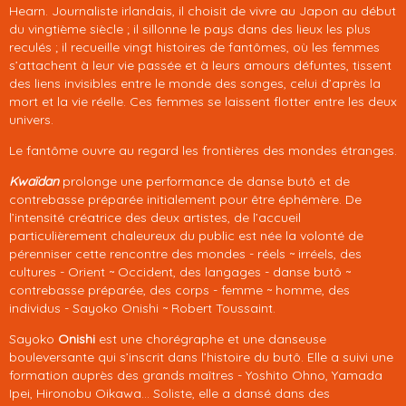
Hearn. Journaliste irlandais, il choisit de vivre au Japon au début
du vingtième siècle ; il sillonne le pays dans des lieux les plus
reculés ; il recueille vingt histoires de fantômes, où les femmes
s’attachent à leur vie passée et à leurs amours défuntes, tissent
des liens invisibles entre le monde des songes, celui d’après la
mort et la vie réelle. Ces femmes se laissent flotter entre les deux
univers.
Le fantôme ouvre au regard les frontières des mondes étranges.
Kwaïdan
prolonge une performance de danse butô et de
contrebasse préparée initialement pour être éphémère. De
l’intensité créatrice des deux artistes, de l’accueil
particulièrement chaleureux du public est née la volonté de
pérenniser cette rencontre des mondes - réels ~ irréels, des
cultures - Orient ~ Occident, des langages - danse butô ~
contrebasse préparée, des corps - femme ~ homme, des
individus - Sayoko Onishi ~ Robert Toussaint.
Sayoko
Onishi
est une chorégraphe et une danseuse
bouleversante qui s’inscrit dans l’histoire du butô. Elle a suivi une
formation auprès des grands maîtres - Yoshito Ohno, Yamada
Ipei, Hironobu Oikawa… Soliste, elle a dansé dans des