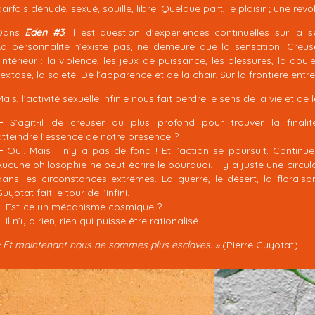
parfois dénudé, sexué, souillé, libre. Quelque part, le plaisir ; une rév
Dans
Eden #3
, il est question d’expériences continuelles sur la s
La personnalité n’existe pas, ne demeure que la sensation. Creus
l’intérieur : la violence, les jeux de puissance, les blessures, la doul
l’extase, la saleté. De l’apparence et de la chair. Sur la frontière entre
Mais, l’activité sexuelle infinie nous fait perdre le sens de la vie et de 
─ S’agit-il de creuser au plus profond pour trouver la finalit
atteindre l’essence de notre présence ?
─ Oui. Mais il n’y a pas de fond ! Et l’action se poursuit. Continuer
Aucune philosophie ne peut écrire le pourquoi. Il y a juste une circula
dans les circonstances extrêmes. La guerre, le désert, la floraiso
uyotat fait le tour de l’infini.
─ Est-ce un mécanisme cosmique ?
 Il n’y a rien, rien qui puisse être rationalisé.
« Et maintenant nous ne sommes plus esclaves. »
(Pierre Guyotat)