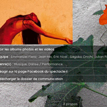
oir
les albums photos
et
les vidéos
quipe :
Emmanuel Fleitz
,
Jean-No
,
Éric Noël
,
Sayoko Onishi
,
Julian R
enre(s) :
Musique
,
Danse / Performance
.
éagir sur la page Facebook du spectacle
élécharger le dossier de communication
À propos