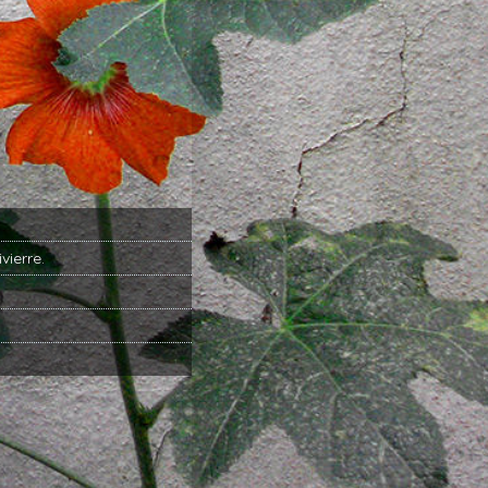
ivierre
.