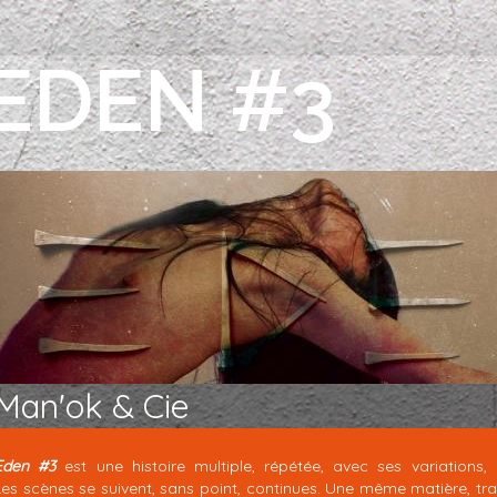
EDEN #3
Man'ok & Cie
Eden #3
est une histoire multiple, répétée, avec ses variations, 
Les scènes se suivent, sans point, continues. Une même matière, trava