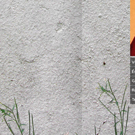
V
É
G
R
T