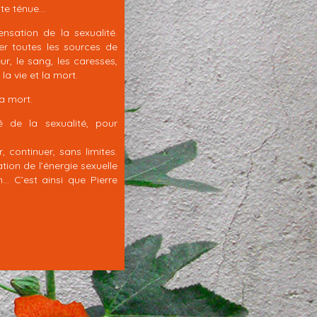
olte ténue…
ensation de la sexualité.
er toutes les sources de
eur, le sang, les caresses,
 la vie et la mort.
la mort.
é de la sexualité, pour
, continuer, sans limites.
tion de l’énergie sexuelle
n… C’est ainsi que Pierre