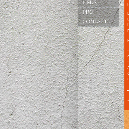
LIENS
PRO
CONTACT
G
─