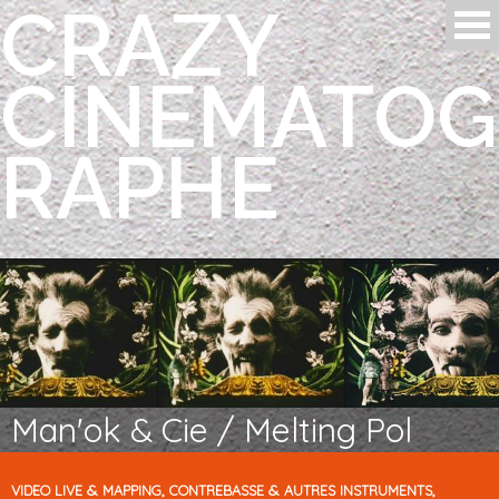
CRAZY
Aller au contenu principal
CINÉMATOG
RAPHE
Man'ok & Cie / Melting Pol
&
,
&
,
VIDEO
LIVE
MAPPING
CONTREBASSE
AUTRES
INSTRUMENTS